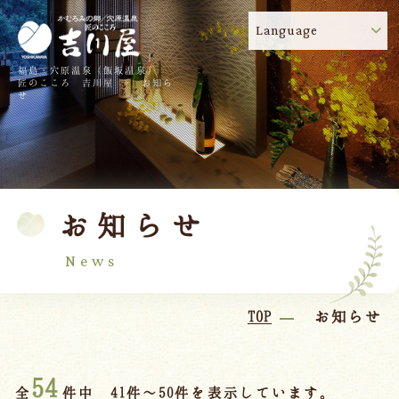
Language
福島・穴原温泉（飯坂温泉）
吉川屋のコロナウイルス感染症対策について
!
匠のこころ 吉川屋 - お知ら
せ
TOP
吉川屋について
温泉
客室
お知らせ
料理
過ごし方
館内
交通のご案内
News
日帰り温泉
TOP
お知らせ
会議・団体
54
全
件中 41件～50件を表示しています。