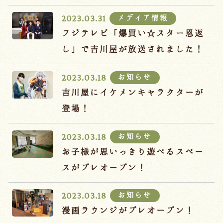
宿泊約款
メディア情報
2023.03.31
オンラインショップ
フジテレビ「爆買い☆スター恩返
吉川屋×温泉むすめ
し」で吉川屋が放送されました！
お知らせ
2023.03.18
Follow us
吉川屋にイケメンキャラクターが
登場！
お知らせ
2023.03.18
024-542-2226
Tel.
/ 9:00~18:00
お子様が思いっきり遊べるスペー
スがプレオープン！
Language
お知らせ
2023.03.18
漫画ラウンジがプレオープン！