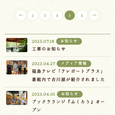
ご宿泊プラン
2
3
4
5
6
お部屋からプランを選ぶ
空室カレンダーから選ぶ
お知らせ
2023.07.18
工事のお知らせ
メディア情報
2023.04.27
会議・団体
吉川屋で過ごす特別な日
福島テレビ「テレポートプラス」
お知らせ
よくあるご質問
番組内で吉川屋が紹介されました
お問い合わせ
お知らせ
2023.04.01
予約確認・変更・キャンセル
ブックラウンジ『ふくろう』オー
キャンセルポリシー
プン