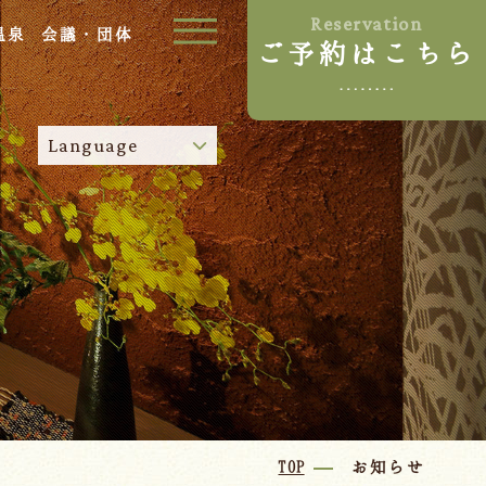
Reservation
温泉
会議・団体
ご予約はこちら
ご宿泊プラン
Language
お部屋からプランを選ぶ
空室カレンダーから選ぶ
024-542-2226
Tel.
/
9:00~18:00
Language
TOP
お知らせ