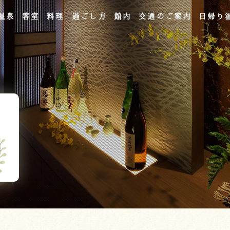
温泉
客室
料理
過ごし方
館内
交通のご案内
日帰り
よくあるご質問
お問い合わせ
ご宿泊予約
予約確認・変更・キャンセル
キャンセルポリシー
宿泊約款
オンラインショップ
吉川屋×温泉むすめ