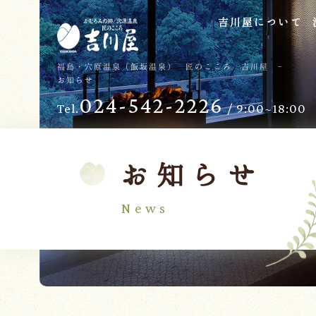
吉川屋について
TOP
過ごし方
福島・穴原温泉（飯坂温泉） 匠のこころ 吉川屋 -
お知らせ
吉川屋について
お子様向けサービス
024-542-2226
Tel.
/ 9:00~18:00
温泉
バリアフリー
館内
日帰り温泉
客室
交通のご案内
お知らせ
料理
会議・団体
News
せせらぎの杜
吉川屋で過ごす特別な日
ダイニング燈花
お知らせ
Follow us