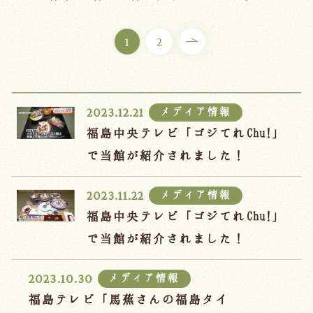
ご宿泊プラン
1
2
お部屋からプランを選ぶ
空室カレンダーから選ぶ
メディア情報
2023.12.21
福島中央テレビ「ゴジてれChu!」
で当館が紹介されました！
会議・団体
吉川屋で過ごす特別な日
メディア情報
2023.11.22
お知らせ
よくあるご質問
福島中央テレビ「ゴジてれChu!」
お問い合わせ
で当館が紹介されました！
予約確認・変更・キャンセル
メディア情報
2023.10.30
キャンセルポリシー
福島テレビ「馬蕉さんの福島タイ