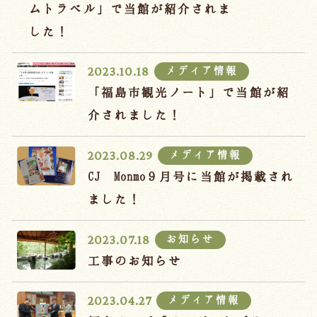
宿泊約款
ムトラベル」で当館が紹介されま
した！
オンラインショップ
吉川屋×温泉むすめ
メディア情報
2023.10.18
「福島市観光ノート」で当館が紹
介されました！
Follow us
メディア情報
2023.08.29
CJ Monmo９月号に当館が掲載され
024-542-2226
ました！
Tel.
/ 9:00~18:00
お知らせ
2023.07.18
Language
工事のお知らせ
メディア情報
2023.04.27