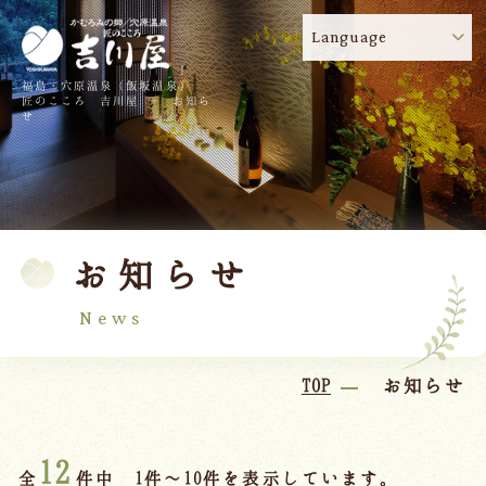
Language
福島・穴原温泉（飯坂温泉）
吉川屋のコロナウイルス感染症対策について
!
匠のこころ 吉川屋 - お知ら
せ
TOP
吉川屋について
温泉
客室
お知らせ
料理
過ごし方
館内
交通のご案内
News
日帰り温泉
TOP
お知らせ
会議・団体
12
全
件中 1件～10件を表示しています。