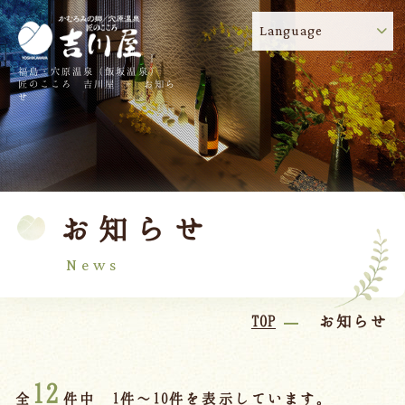
Language
福島・穴原温泉（飯坂温泉）
吉川屋のコロナウイルス感染症対策について
!
匠のこころ 吉川屋 - お知ら
せ
TOP
吉川屋について
温泉
客室
お知らせ
料理
過ごし方
館内
交通のご案内
News
日帰り温泉
TOP
お知らせ
会議・団体
12
全
件中 1件～10件を表示しています。