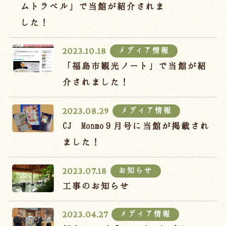
宿泊約款
ムトラベル」で当館が紹介されま
した！
オンラインショップ
吉川屋×温泉むすめ
メディア情報
2023.10.18
「福島市観光ノート」で当館が紹
介されました！
Follow us
メディア情報
2023.08.29
CJ Monmo９月号に当館が掲載され
024-542-2226
ました！
Tel.
/ 9:00~18:00
お知らせ
2023.07.18
Language
工事のお知らせ
メディア情報
2023.04.27