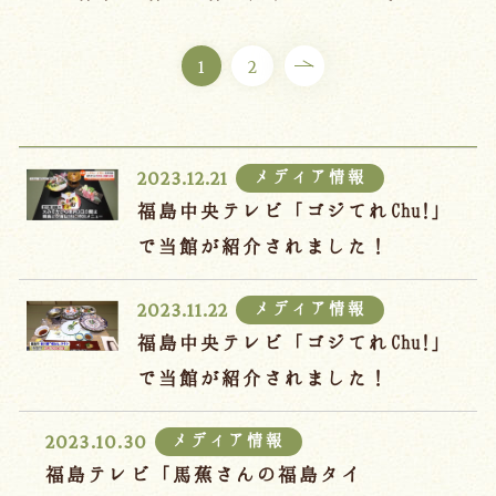
ご宿泊プラン
1
2
お部屋からプランを選ぶ
空室カレンダーから選ぶ
メディア情報
2023.12.21
福島中央テレビ「ゴジてれChu!」
で当館が紹介されました！
会議・団体
吉川屋で過ごす特別な日
メディア情報
2023.11.22
お知らせ
よくあるご質問
福島中央テレビ「ゴジてれChu!」
お問い合わせ
で当館が紹介されました！
予約確認・変更・キャンセル
メディア情報
2023.10.30
キャンセルポリシー
福島テレビ「馬蕉さんの福島タイ