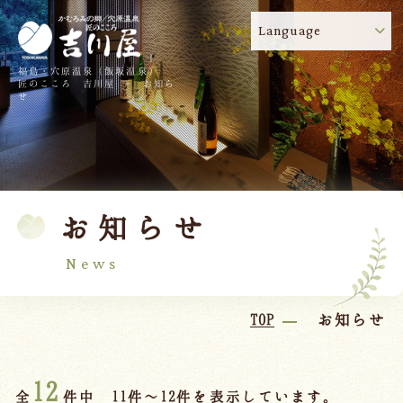
Language
福島・穴原温泉（飯坂温泉）
吉川屋のコロナウイルス感染症対策について
!
匠のこころ 吉川屋 - お知ら
せ
TOP
吉川屋について
温泉
客室
お知らせ
料理
過ごし方
館内
交通のご案内
News
日帰り温泉
TOP
お知らせ
会議・団体
12
全
件中 11件～12件を表示しています。