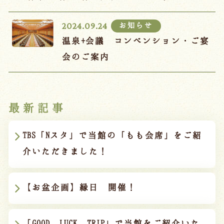
ご宿泊プラン
お知らせ
2024.09.24
お部屋からプランを選ぶ
温泉+会議 コンベンション・ご宴
会のご案内
空室カレンダーから選ぶ
最新記事
会議・団体
吉川屋で過ごす特別な日
TBS「Nスタ」で当館の「もも会席」をご紹
お知らせ
よくあるご質問
介いただきました！
お問い合わせ
予約確認・変更・キャンセル
【お盆企画】縁日 開催！
キャンセルポリシー
「GOOD LUCK TRIP」で当館をご紹介いた