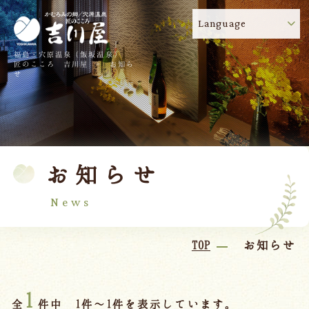
Language
福島・穴原温泉（飯坂温泉）
吉川屋のコロナウイルス感染症対策について
!
匠のこころ 吉川屋 - お知ら
せ
TOP
吉川屋について
温泉
客室
お知らせ
料理
過ごし方
館内
交通のご案内
News
日帰り温泉
TOP
お知らせ
会議・団体
1
全
件中 1件～1件を表示しています。