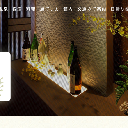
温泉
客室
料理
過ごし方
館内
交通のご案内
日帰り
よくあるご質問
お問い合わせ
ご宿泊予約
予約確認・変更・キャンセル
キャンセルポリシー
宿泊約款
オンラインショップ
吉川屋×温泉むすめ