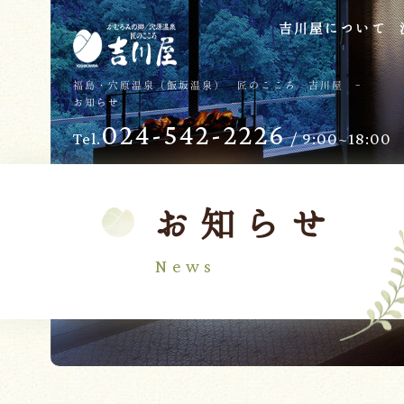
吉川屋について
TOP
過ごし方
福島・穴原温泉（飯坂温泉） 匠のこころ 吉川屋 -
お知らせ
吉川屋について
お子様向けサービス
024-542-2226
Tel.
/ 9:00~18:00
温泉
バリアフリー
館内
日帰り温泉
客室
交通のご案内
お知らせ
料理
会議・団体
News
せせらぎの杜
吉川屋で過ごす特別な日
ダイニング燈花
お知らせ
Follow us