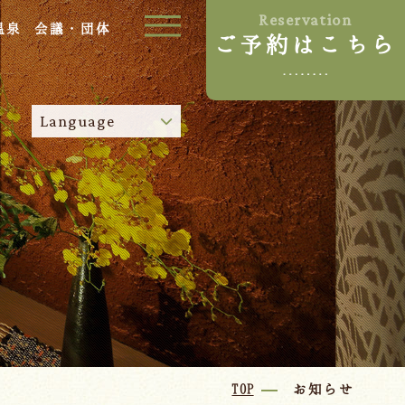
Reservation
温泉
会議・団体
ご予約はこちら
ご宿泊プラン
Language
お部屋からプランを選ぶ
空室カレンダーから選ぶ
024-542-2226
Tel.
/
9:00~18:00
Language
TOP
お知らせ