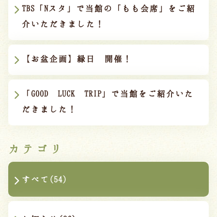
宿泊約款
TBS「Nスタ」で当館の「もも会席」をご紹
介いただきました！
オンラインショップ
吉川屋×温泉むすめ
【お盆企画】縁日 開催！
Follow us
「GOOD LUCK TRIP」で当館をご紹介いた
だきました！
024-542-2226
Tel.
/ 9:00~18:00
カテゴリ
Language
すべて(54)