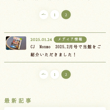
ご宿泊プラン
1
2
お部屋からプランを選ぶ
空室カレンダーから選ぶ
メディア情報
2025.01.24
CJ Monmo 2025.2月号で当館をご
紹介いただきました！
会議・団体
吉川屋で過ごす特別な日
お知らせ
よくあるご質問
1
2
お問い合わせ
予約確認・変更・キャンセル
最新記事
キャンセルポリシー