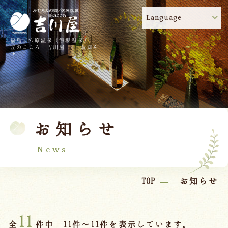
Language
福島・穴原温泉（飯坂温泉）
吉川屋のコロナウイルス感染症対策について
!
匠のこころ 吉川屋 - お知ら
せ
TOP
吉川屋について
温泉
客室
お知らせ
料理
過ごし方
館内
交通のご案内
News
日帰り温泉
TOP
お知らせ
会議・団体
11
全
件中 11件～11件を表示しています。