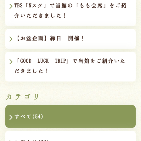
宿泊約款
TBS「Nスタ」で当館の「もも会席」をご紹
介いただきました！
オンラインショップ
吉川屋×温泉むすめ
【お盆企画】縁日 開催！
Follow us
「GOOD LUCK TRIP」で当館をご紹介いた
だきました！
024-542-2226
Tel.
/ 9:00~18:00
カテゴリ
Language
すべて(54)