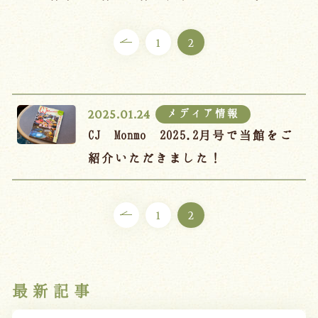
ご宿泊プラン
1
2
お部屋からプランを選ぶ
空室カレンダーから選ぶ
メディア情報
2025.01.24
CJ Monmo 2025.2月号で当館をご
紹介いただきました！
会議・団体
吉川屋で過ごす特別な日
お知らせ
よくあるご質問
1
2
お問い合わせ
予約確認・変更・キャンセル
最新記事
キャンセルポリシー