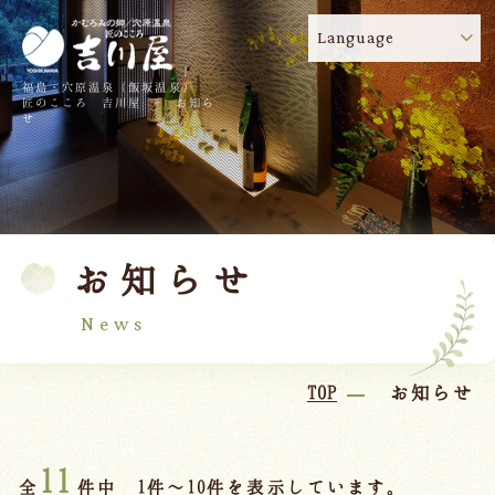
Language
福島・穴原温泉（飯坂温泉）
吉川屋のコロナウイルス感染症対策について
!
匠のこころ 吉川屋 - お知ら
せ
TOP
吉川屋について
温泉
客室
お知らせ
料理
過ごし方
館内
交通のご案内
News
日帰り温泉
TOP
お知らせ
会議・団体
11
全
件中 1件～10件を表示しています。