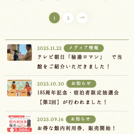
ご宿泊プラン
1
2
お部屋からプランを選ぶ
空室カレンダーから選ぶ
メディア情報
2025.11.22
テレビ朝日「秘湯ロマン」 で当
館をご紹介いただきました！
会議・団体
吉川屋で過ごす特別な日
お知らせ
2025.10.30
お知らせ
よくあるご質問
185周年記念・宿泊者限定抽選会
お問い合わせ
【第2回】が行われました！
予約確認・変更・キャンセル
お知らせ
2025.09.16
キャンセルポリシー
お得な館内利用券、販売開始！