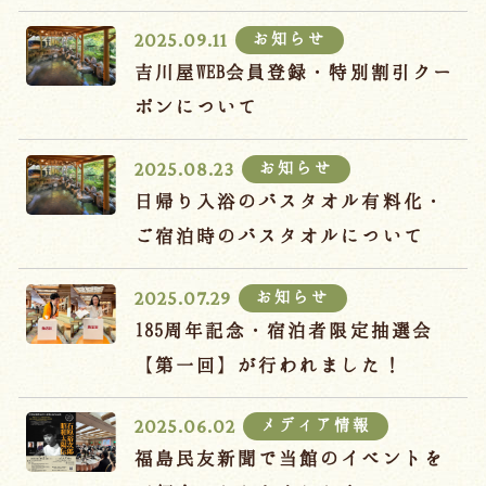
宿泊約款
お知らせ
2025.09.11
オンラインショップ
吉川屋WEB会員登録・特別割引クー
吉川屋×温泉むすめ
ポンについて
お知らせ
2025.08.23
Follow us
日帰り入浴のバスタオル有料化・
ご宿泊時のバスタオルについて
お知らせ
2025.07.29
024-542-2226
Tel.
/ 9:00~18:00
185周年記念・宿泊者限定抽選会
【第一回】が行われました！
Language
メディア情報
2025.06.02
福島民友新聞で当館のイベントを