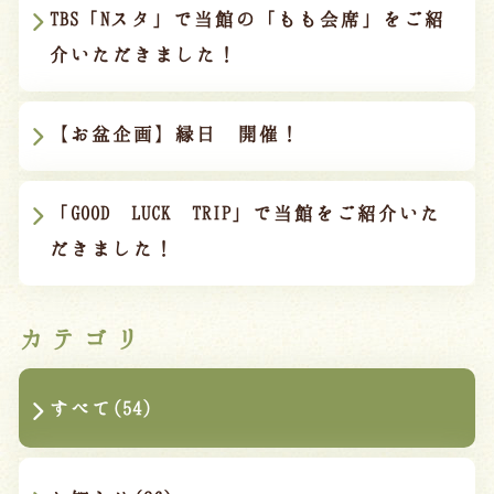
宿泊約款
TBS「Nスタ」で当館の「もも会席」をご紹
介いただきました！
オンラインショップ
吉川屋×温泉むすめ
【お盆企画】縁日 開催！
Follow us
「GOOD LUCK TRIP」で当館をご紹介いた
だきました！
024-542-2226
Tel.
/ 9:00~18:00
カテゴリ
Language
すべて(54)