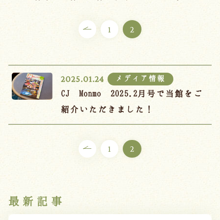
ご宿泊プラン
1
2
お部屋からプランを選ぶ
空室カレンダーから選ぶ
メディア情報
2025.01.24
CJ Monmo 2025.2月号で当館をご
紹介いただきました！
会議・団体
吉川屋で過ごす特別な日
お知らせ
よくあるご質問
1
2
お問い合わせ
予約確認・変更・キャンセル
最新記事
キャンセルポリシー