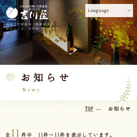
Language
福島・穴原温泉（飯坂温泉）
吉川屋のコロナウイルス感染症対策について
!
匠のこころ 吉川屋 - お知ら
せ
TOP
吉川屋について
温泉
客室
お知らせ
料理
過ごし方
館内
交通のご案内
News
日帰り温泉
TOP
お知らせ
会議・団体
11
全
件中 11件～11件を表示しています。