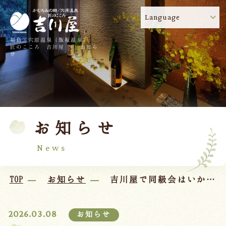
Language
福島・穴原温泉（飯坂温泉）
吉川屋のコロナウイルス感染症対策について
!
匠のこころ 吉川屋 - お知ら
せ
TOP
吉川屋について
温泉
客室
お知らせ
料理
過ごし方
館内
交通のご案内
News
日帰り温泉
TOP
お知らせ
吉川屋で同級会はいかがですか？
会議・団体
2026.03.08
お知らせ