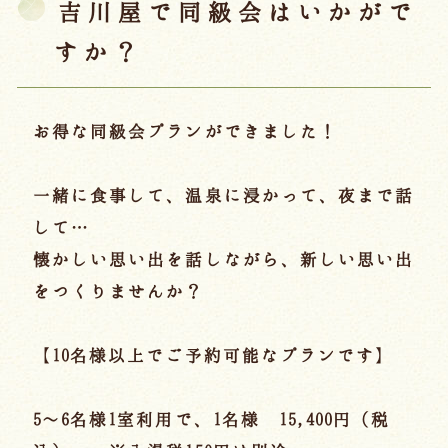
ご宿泊プラン
吉川屋で同級会はいかがで
すか？
お部屋からプランを選ぶ
お得な同級会プランができました！
空室カレンダーから選ぶ
一緒に食事して、温泉に浸かって、夜まで話
して…
会議・団体
吉川屋で過ごす特別な日
懐かしい思い出を話しながら、新しい思い出
をつくりませんか？
お知らせ
よくあるご質問
お問い合わせ
【10名様以上でご予約可能なプランです】
予約確認・変更・キャンセル
キャンセルポリシー
5～6名様1室利用で、1名様 15,400円（税