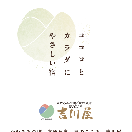
かむろみの郷 穴原温泉 匠のこころ 吉川屋