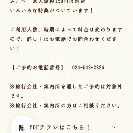
込）～ ※入湯税150円は別途
宿泊約款
いろいろな特典がついています！
オンラインショップ
吉川屋×温泉むすめ
ご利用人数、時期によって料金は変わります
ので、詳しくはお電話でお問合わせくださ
い！
Follow us
【ご予約お電話番号】
024-542-2226
024-542-2226
Tel.
/ 9:00~18:00
※旅行会社・案内所を通したご予約は対象外
です。
※旅行会社・案内所の方はご相談ください。
Language
PDFチラシはこちら！