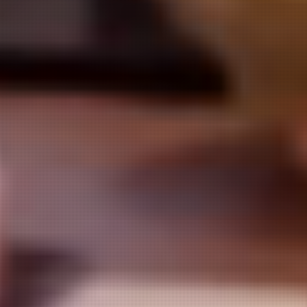
【赤ちゃんの温泉デビュープラ
吉川屋で同級会はいかがです
ン】
か？
夕食は安心の個室♪
お得な同級会プランができまし
◆貸出品も充実◆お子様・赤ち
た！
ゃん歓迎の宿
一緒に食事して、温泉に浸かっ
吉川屋の自家源泉から湧き出る
て、夜まで話して…
温泉は
懐かしい思い出を話しながら、
弱アルカリ性単純泉。
新しい思い出をつくりません
だから肌に優しくなめらかで、
か？
赤ちゃんの
温泉デビューにもおすすめ！
【10名様以上でご予約可能なプ
ご夕食は個室会場確約なので、
ランです】
ゆったり
お過ごしいただけます。
5～6名様1室利用で、1名様
貸出品も充実しておりますの
15,400円（税込）～
で、
※入湯税150円は別途
ぜひチェックしてみてくださ
いろいろな特典がついていま