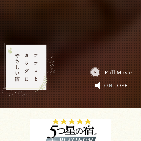
Full Movie
ON
|
OFF