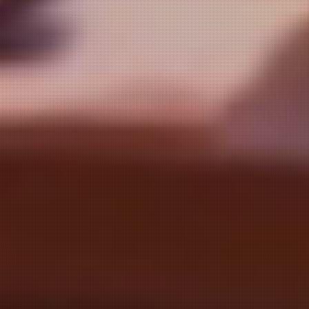
い！
す！