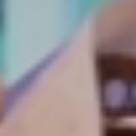
クラウドファンディング達成記
<<ご人数限定！お祝い旅行プラ
念・感謝企画！
ン>>
ご卒業・ご入学、結婚記念日や
このたび当館は「親孝行温泉プ
長寿のお祝い・お誕生日等、大
ロジェクト」、「和ベッド」ル
切な記念日に、ご家族・お仲間
ームの増設を目的としたクラウ
水いらずの時を。吉川屋スタッ
ドファンディングに挑戦し、多
フが特別な思い出づくりをサポ
くの皆様の温かいご支援によ
ートします。
り、無事目標を大きく超え達成
ご夕食は贅沢に黒毛和牛の陶板
することができました。
焼きをメインに、旬の食材を使
った料理長特製の祝い膳をご用
この達成を記念し、感謝の気持
意します。
ちを込めた期間限定の特別宿泊
特別なひとときを吉川屋でお過
プランをご用意いたしました。
ごしくださいませ。
本プランでは、通常料金よりも
大変お得なご優待価格にてご宿
泊いただけます。
更にご夕食時にお飲み物を１杯