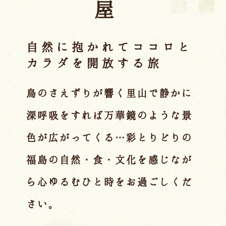
自然に抱かれて
ココロと
カラダを開放する旅
鳥のさえずりが響く里山で
静かに
深呼吸をすれば
万華鏡のような景
色が広がってくる…
彩とりどりの
福島の自然・食・文化を感じなが
ら
心ゆるむひと時をお過ごしくだ
さい。