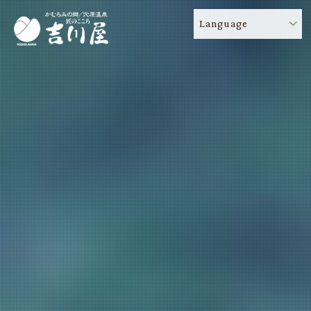
Language
吉川屋のコロナウイルス感染症対策について
!
重要なお知らせ
TOP
吉川屋について
温泉
客室
料理
過ごし方
館内
交通のご案内
日帰り温泉