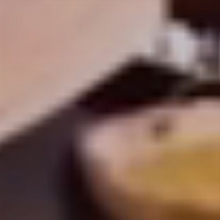
サービス！
個室会食場「せせらぎの杜ダイ
4,000冊の漫画の名作を楽しめ
ニング燈花」特別プラン！夕食
る大人のラウンジがオープン！
はお一人ずつチョイス「黒毛和
ブックラウンジ「ふくろう」ぜ
牛陶板焼き」or「鮑踊り焼き」
ひご利用ください。
＜公式HP特典付！館内利用券＞
営業時間：15:00～23:00／7:00
～10:00