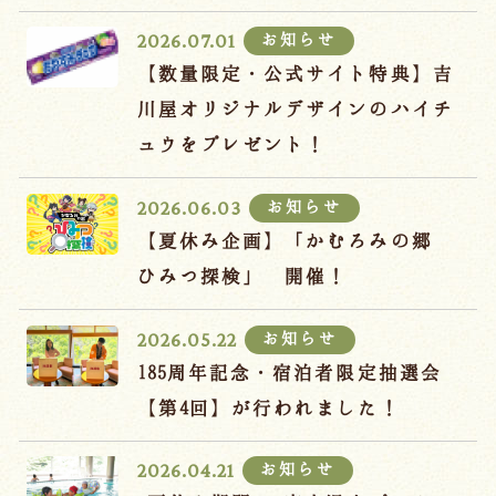
宿泊約款
お知らせ
2026.07.01
オンラインショップ
【数量限定・公式サイト特典】吉
吉川屋×温泉むすめ
川屋オリジナルデザインのハイチ
ュウをプレゼント！
Follow us
お知らせ
2026.06.03
【夏休み企画】「かむろみの郷
ひみつ探検」 開催！
024-542-2226
Tel.
/ 9:00~18:00
お知らせ
2026.05.22
185周年記念・宿泊者限定抽選会
Language
【第4回】が行われました！
お知らせ
2026.04.21