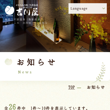
Language
福島・穴原温泉（飯坂温泉）
吉川屋のコロナウイルス感染症対策について
!
匠のこころ 吉川屋 - お知ら
せ
TOP
吉川屋について
温泉
客室
お知らせ
料理
過ごし方
館内
交通のご案内
News
日帰り温泉
TOP
お知らせ
会議・団体
26
全
件中 1件～10件を表示しています。