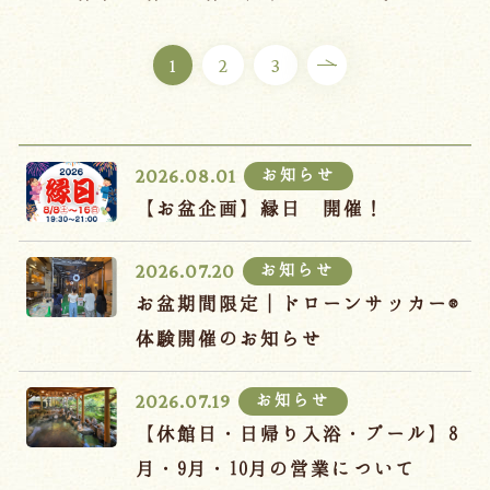
ご宿泊プラン
1
2
3
お部屋からプランを選ぶ
空室カレンダーから選ぶ
お知らせ
2026.08.01
【お盆企画】縁日 開催！
お知らせ
2026.07.20
会議・団体
吉川屋で過ごす特別な日
お盆期間限定｜ドローンサッカー®
お知らせ
よくあるご質問
体験開催のお知らせ
お問い合わせ
お知らせ
2026.07.19
予約確認・変更・キャンセル
【休館日・日帰り入浴・プール】8
キャンセルポリシー
月・9月・10月の営業について