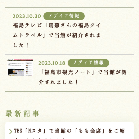
ご宿泊プラン
メディア情報
2023.10.30
お部屋からプランを選ぶ
福島テレビ「馬蕉さんの福島タイ
ムトラベル」で当館が紹介されま
空室カレンダーから選ぶ
した！
メディア情報
2023.10.18
「福島市観光ノート」で当館が紹
会議・団体
吉川屋で過ごす特別な日
介されました！
お知らせ
よくあるご質問
お問い合わせ
最新記事
予約確認・変更・キャンセル
キャンセルポリシー
TBS「Nスタ」で当館の「もも会席」をご紹