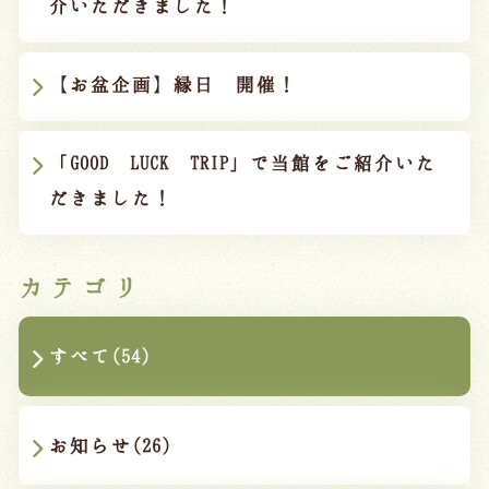
介いただきました！
宿泊約款
オンラインショップ
【お盆企画】縁日 開催！
吉川屋×温泉むすめ
「GOOD LUCK TRIP」で当館をご紹介いた
Follow us
だきました！
カテゴリ
024-542-2226
Tel.
/ 9:00~18:00
すべて(54)
Language
お知らせ(26)