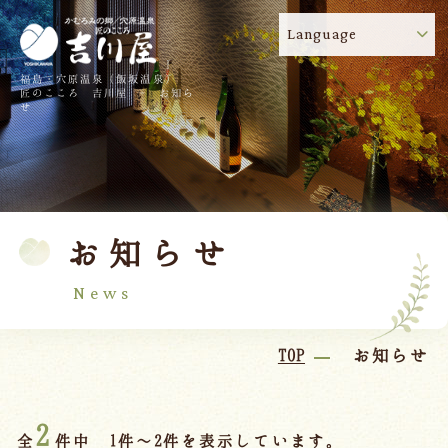
Language
福島・穴原温泉（飯坂温泉）
吉川屋のコロナウイルス感染症対策について
!
匠のこころ 吉川屋 - お知ら
せ
TOP
吉川屋について
温泉
客室
お知らせ
料理
過ごし方
館内
交通のご案内
News
日帰り温泉
TOP
お知らせ
会議・団体
2
全
件中 1件～2件を表示しています。